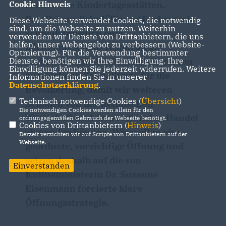
Cookie Hinweis
ebenso wie Kindertagesstätten.
Parallel zur Schulöffnung fordern wir
Diese Webseite verwendet Cookies, die notwendig
sind, um die Webseite zu nutzen. Weiterhin
schnellstmöglich eine
verwenden wir Dienste von Drittanbietern, die uns
helfen, unser Webangebot zu verbessern (Website-
flächendeckende Teststrategie
Optmierung). Für die Verwendung bestimmter
Dienste, benötigen wir Ihre Einwilligung. Ihre
verbunden mit der Bereitstellung von
Einwilligung können Sie jederzeit widerrufen. Weitere
ausreichend Schnelltests für die
Informationen finden Sie in unserer
Datenschutzerklärung
.
Bevölkerung, damit wir weiteren
Technisch notwendige Cookies (
Übersicht
)
Schaden von der heimischen
Die notwendigen Cookies werden allein für den
Wirtschaft und dem regionalen Handel
ordnungsgemäßen Gebrauch der Webseite benötigt.
Cookies von Drittanbietern (
Hinweis
)
abwenden können. Wir wollen eine
Derzeit verzichten wir auf Scripte von Drittanbietern auf der
Webseite.
geordnete, vorsichtige Öffnung und
setzen deshalb auf die von
Einverstanden
Kultusministerin Dr. Susanne
Eisenmann forcierte klare
Öffnungsstrategie.